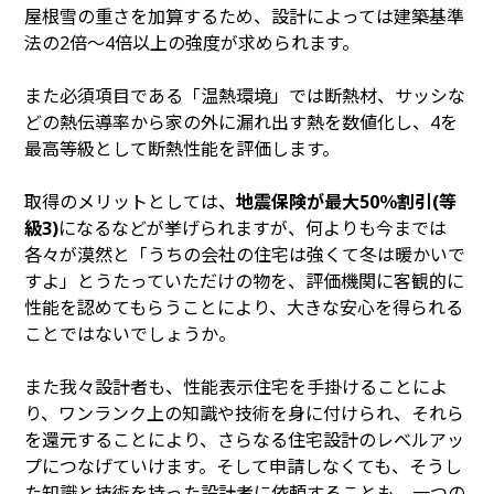
屋根雪の重さを加算するため、設計によっては建築基準
法の2倍～4倍以上の強度が求められます。
また必須項目である「温熱環境」では断熱材、サッシな
どの熱伝導率から家の外に漏れ出す熱を数値化し、4を
最高等級として断熱性能を評価します。
取得のメリットとしては、
地震保険が最大50％割引(等
級3)
になるなどが挙げられますが、何よりも今までは
各々が漠然と「うちの会社の住宅は強くて冬は暖かいで
すよ」とうたっていただけの物を、評価機関に客観的に
性能を認めてもらうことにより、大きな安心を得られる
ことではないでしょうか。
また我々設計者も、性能表示住宅を手掛けることによ
り、ワンランク上の知識や技術を身に付けられ、それら
を還元することにより、さらなる住宅設計のレベルアッ
プにつなげていけます。そして申請しなくても、そうし
た知識と技術を持った設計者に依頼することも、一つの