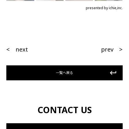
presented by ichie,inc.
< next
prev >
一覧へ戻る
CONTACT US